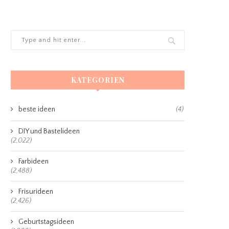
KATEGORIEN
beste ideen
(4)
DIY und Bastelideen
(2,022)
Farbideen
(2,488)
Frisurideen
(2,426)
Geburtstagsideen