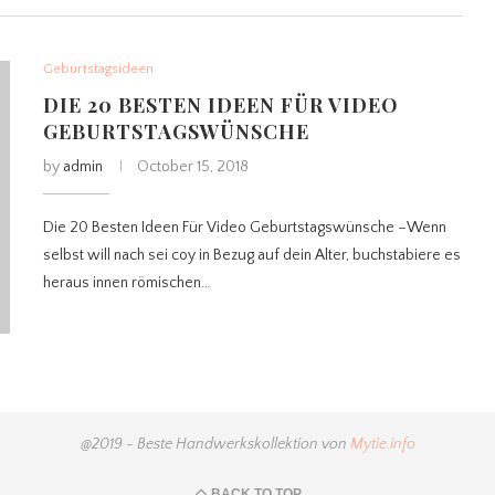
Geburtstagsideen
DIE 20 BESTEN IDEEN FÜR VIDEO
GEBURTSTAGSWÜNSCHE
by
admin
October 15, 2018
Die 20 Besten Ideen Für Video Geburtstagswünsche –Wenn
selbst will nach sei coy in Bezug auf dein Alter, buchstabiere es
heraus innen römischen…
@2019 - Beste Handwerkskollektion von
Mytie.info
BACK TO TOP