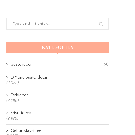
KATEGORIEN
beste ideen
(4)
DIY und Bastelideen
(2,022)
Farbideen
(2,488)
Frisurideen
(2,426)
Geburtstagsideen