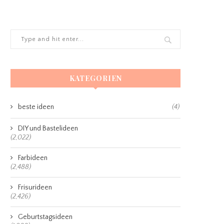
KATEGORIEN
beste ideen
(4)
DIY und Bastelideen
(2,022)
Farbideen
(2,488)
Frisurideen
(2,426)
Geburtstagsideen