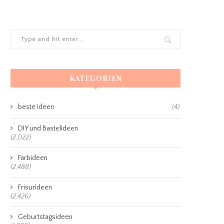
KATEGORIEN
beste ideen
(4)
DIY und Bastelideen
(2,022)
Farbideen
(2,488)
Frisurideen
(2,426)
Geburtstagsideen