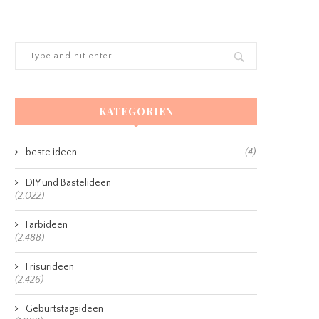
KATEGORIEN
beste ideen
(4)
DIY und Bastelideen
(2,022)
Farbideen
(2,488)
Frisurideen
(2,426)
Geburtstagsideen