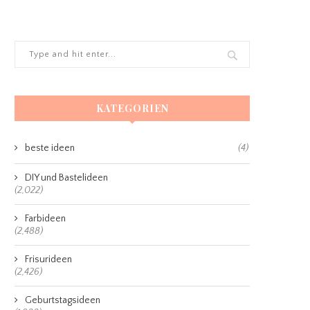
KATEGORIEN
beste ideen
(4)
DIY und Bastelideen
(2,022)
Farbideen
(2,488)
Frisurideen
(2,426)
Geburtstagsideen