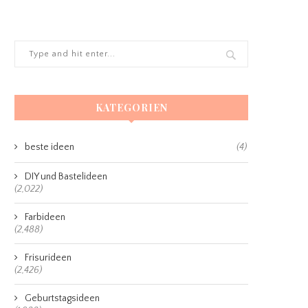
KATEGORIEN
beste ideen
(4)
DIY und Bastelideen
(2,022)
Farbideen
(2,488)
Frisurideen
(2,426)
Geburtstagsideen