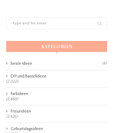
KATEGORIEN
beste ideen
(4)
DIY und Bastelideen
(2,022)
Farbideen
(2,488)
Frisurideen
(2,426)
Geburtstagsideen