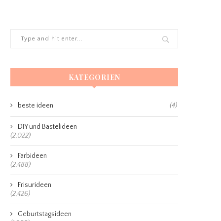
KATEGORIEN
beste ideen
(4)
DIY und Bastelideen
(2,022)
Farbideen
(2,488)
Frisurideen
(2,426)
Geburtstagsideen