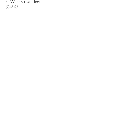
Wohnkultur ideen
(7,480)