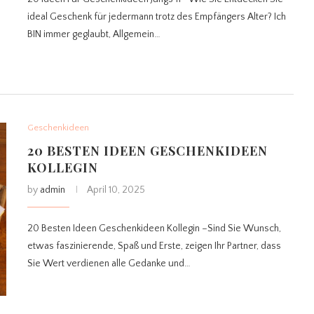
ideal Geschenk für jedermann trotz des Empfängers Alter? Ich
BIN immer geglaubt, Allgemein…
Geschenkideen
20 BESTEN IDEEN GESCHENKIDEEN
KOLLEGIN
by
admin
April 10, 2025
20 Besten Ideen Geschenkideen Kollegin –Sind Sie Wunsch,
etwas faszinierende, Spaß und Erste, zeigen Ihr Partner, dass
Sie Wert verdienen alle Gedanke und…