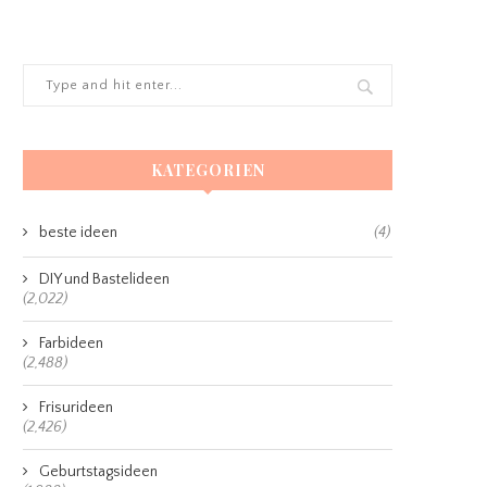
KATEGORIEN
beste ideen
(4)
DIY und Bastelideen
(2,022)
Farbideen
(2,488)
Frisurideen
(2,426)
Geburtstagsideen