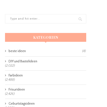
KATEGORIEN
beste ideen
(4)
DIY und Bastelideen
(2,022)
Farbideen
(2,488)
Frisurideen
(2,426)
Geburtstagsideen