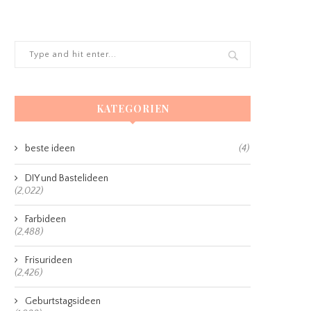
KATEGORIEN
beste ideen
(4)
DIY und Bastelideen
(2,022)
Farbideen
(2,488)
Frisurideen
(2,426)
Geburtstagsideen