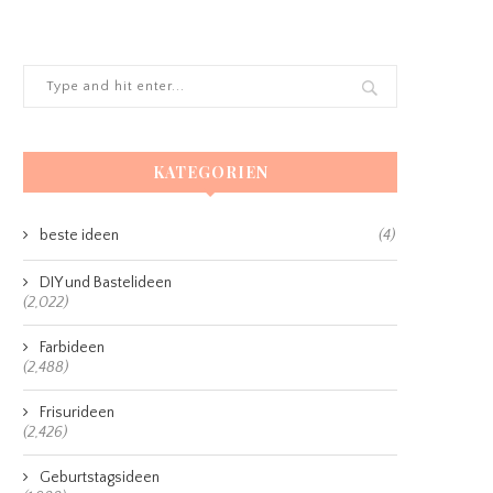
KATEGORIEN
beste ideen
(4)
DIY und Bastelideen
(2,022)
Farbideen
(2,488)
Frisurideen
(2,426)
Geburtstagsideen