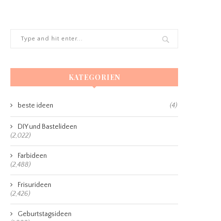
KATEGORIEN
beste ideen
(4)
DIY und Bastelideen
(2,022)
Farbideen
(2,488)
Frisurideen
(2,426)
Geburtstagsideen