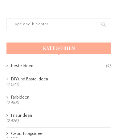
KATEGORIEN
beste ideen
(4)
DIY und Bastelideen
(2,022)
Farbideen
(2,488)
Frisurideen
(2,426)
Geburtstagsideen