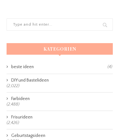
KATEGORIEN
beste ideen
(4)
DIY und Bastelideen
(2,022)
Farbideen
(2,488)
Frisurideen
(2,426)
Geburtstagsideen