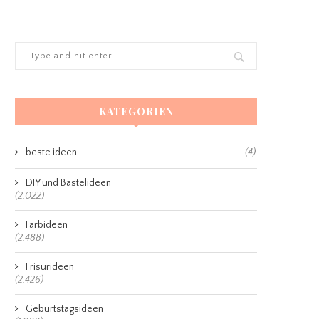
KATEGORIEN
beste ideen
(4)
DIY und Bastelideen
(2,022)
Farbideen
(2,488)
Frisurideen
(2,426)
Geburtstagsideen