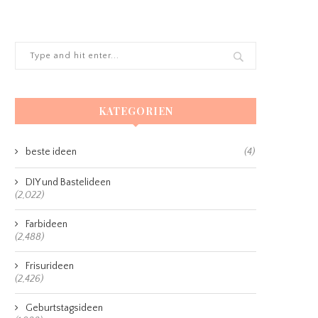
KATEGORIEN
beste ideen
(4)
DIY und Bastelideen
(2,022)
Farbideen
(2,488)
Frisurideen
(2,426)
Geburtstagsideen