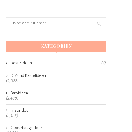
KATEGORIEN
beste ideen
(4)
DIY und Bastelideen
(2,022)
Farbideen
(2,488)
Frisurideen
(2,426)
Geburtstagsideen