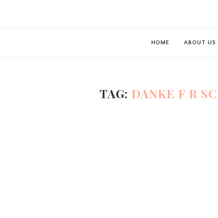
HOME
ABOUT US
TAG:
DANKE F R S