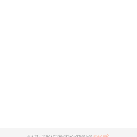
@2019 - Beste Handwerkskollektion von
Mytie.info