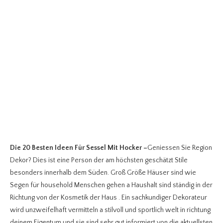
Die 20 Besten Ideen Für Sessel Mit Hocker
–
Geniessen Sie Region
Dekor? Dies ist eine Person der am höchsten geschätzt Stile
besonders innerhalb dem Süden. Groß Größe Häuser sind wie
Segen für household Menschen gehen a Haushalt sind ständig in der
Richtung von der Kosmetik der Haus . Ein sachkundiger Dekorateur
wird unzweifelhaft vermitteln a stilvoll und sportlich welt in richtung
deinem Eigentum und sie sind sehr gut informiert von die aktuellsten