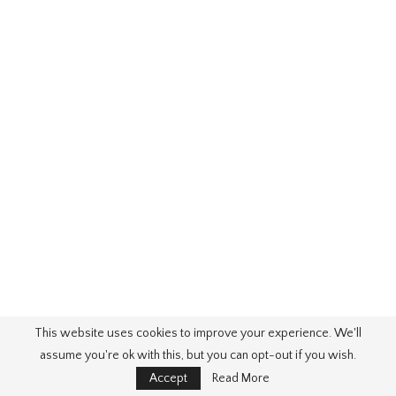
This website uses cookies to improve your experience. We'll
assume you're ok with this, but you can opt-out if you wish.
Accept
Read More
Beste Sessel Mit Hocker
von sparen Sessel DOON mit Hocker nur