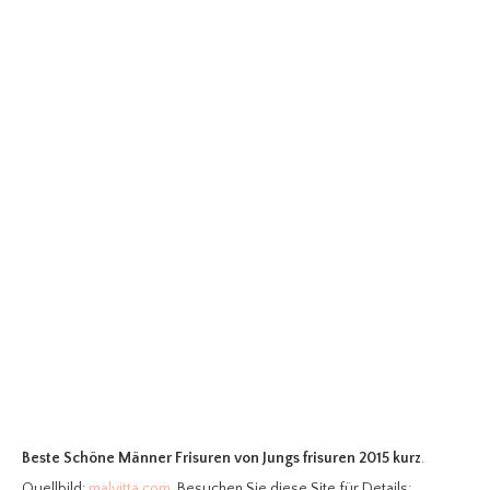
Beste Schöne Männer Frisuren
von Jungs frisuren 2015 kurz
.
Quellbild:
malvitta.com
. Besuchen Sie diese Site für Details: