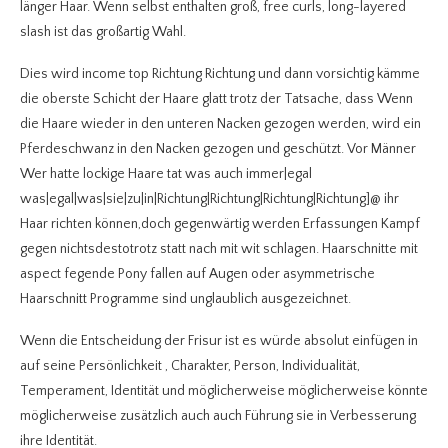
länger Haar.
Wenn selbst enthalten groß, free curls, long-layered
slash ist das großartig Wahl.
Dies wird income top Richtung Richtung und dann vorsichtig kämme
die oberste Schicht der Haare glatt trotz der Tatsache, dass Wenn
die Haare wieder in den unteren Nacken gezogen werden, wird ein
Pferdeschwanz in den Nacken gezogen und geschützt. Vor Männer
Wer hatte lockige Haare tat was auch immer|egal
was|egal|was|sie|zu|in|Richtung|Richtung|Richtung|Richtung]@ ihr
Haar richten können,doch gegenwärtig werden Erfassungen Kampf
gegen nichtsdestotrotz statt nach mit wit schlagen. Haarschnitte mit
aspect fegende Pony fallen auf Augen oder asymmetrische
Haarschnitt Programme sind unglaublich ausgezeichnet.
Wenn die Entscheidung der Frisur ist es würde absolut einfügen in
auf seine Persönlichkeit , Charakter, Person, Individualität,
Temperament, Identität und möglicherweise möglicherweise könnte
möglicherweise zusätzlich auch auch Führung sie in Verbesserung
ihre Identität.