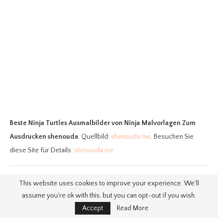
Beste Ninja Turtles Ausmalbilder
von Ninja Malvorlagen Zum
Ausdrucken shenouda
. Quellbild:
shenouda.me
. Besuchen Sie
diese Site für Details:
shenouda.me
This website uses cookies to improve your experience. We'll
assume you're ok with this, but you can opt-out if you wish.
11. Vorlagen zum Ausmalen
Accept
Read More
Malvorlagen Teenage Mutant Ninja