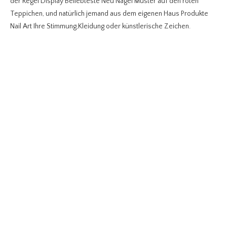
der Regel Display Beliebteste Neu Nagel Muster auf den roten
Teppichen, und natürlich jemand aus dem eigenen Haus Produkte
Nail Art Ihre Stimmung,Kleidung oder künstlerische Zeichen.