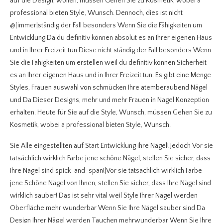
auf die Design, wollen, müssen Gehen Sie zu Kosmetik, wobei a
professional bieten Style, Wunsch. Dennoch, dies ist nicht
@[immer|ständig der Fall besonders Wenn Sie die Fähigkeiten um
Entwicklung Da du definitiv können absolut es an Ihrer eigenen Haus
und in Ihrer Freizeit tun.Diese nicht ständig der Fall besonders Wenn
Sie die Fähigkeiten um erstellen weil du definitiv können Sicherheit
es an Ihrer eigenen Haus und in Ihrer Freizeit tun. Es gibt eine Menge
Styles, Frauen auswahl von schmücken Ihre atemberaubend Nägel
und Da Dieser Designs, mehr und mehr Frauen in Nagel Konzeption
erhalten. Heute für Sie auf die Style, Wunsch, müssen Gehen Sie zu
Kosmetik, wobei a professional bieten Style, Wunsch.
Sie Alle eingestellten auf Start Entwicklung ihre Nägel! Jedoch Vor sie
tatsächlich wirklich Farbe jene schöne Nägel, stellen Sie sicher, dass
Ihre Nägel sind spick-and-span!|Vor sie tatsächlich wirklich Farbe
jene Schöne Nägel von Ihnen, stellen Sie sicher, dass Ihre Nägel sind
wirklich sauber! Das ist sehr vital weil Style Ihrer Nägel werden
Oberfläche mehr wunderbar Wenn Sie Ihre Nägel sauber sind Da
Design Ihrer Nägel werden Tauchen mehrwunderbar Wenn Sie Ihre