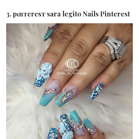
3. pιnтereѕт sara legito Nails Pinterest