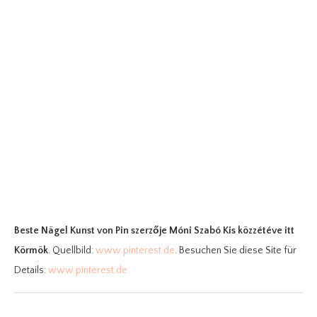
Beste Nägel Kunst
von Pin szerzője Móni Szabó Kis közzétéve itt
Körmök
. Quellbild:
www.pinterest.de
. Besuchen Sie diese Site für
Details:
www.pinterest.de