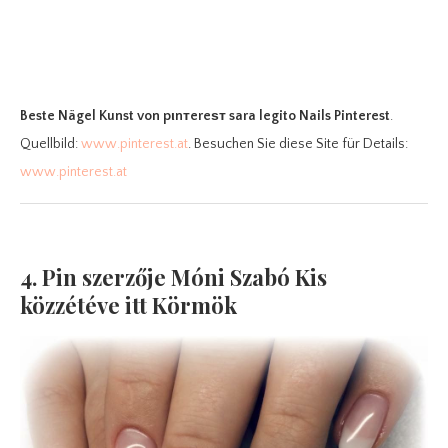
Beste Nägel Kunst
von pιnтereѕт sara legito Nails Pinterest
.
Quellbild:
www.pinterest.at
. Besuchen Sie diese Site für Details:
www.pinterest.at
4. Pin szerzője Móni Szabó Kis
közzétéve itt Körmök