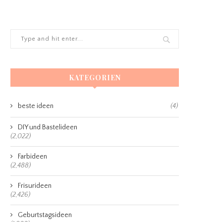
KATEGORIEN
beste ideen
(4)
DIY und Bastelideen
(2,022)
Farbideen
(2,488)
Frisurideen
(2,426)
Geburtstagsideen