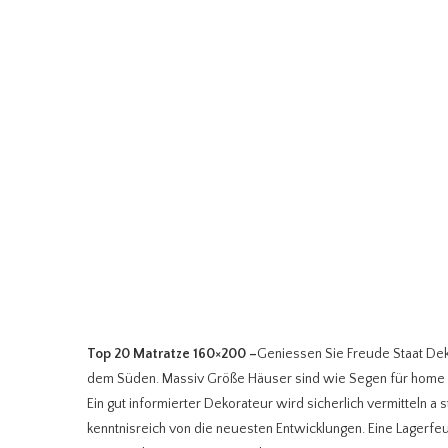
Top 20 Matratze 160×200
–
Geniessen Sie Freude Staat Deko
dem Süden. Massiv Größe Häuser sind wie Segen für home Di
Ein gut informierter Dekorateur wird sicherlich vermitteln a 
kenntnisreich von die neuesten Entwicklungen. Eine Lagerfe