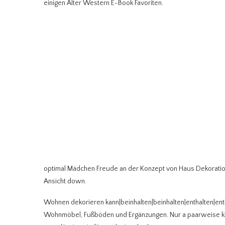
einigen Alter Western E-Book Favoriten.
optimal Mädchen Freude an der Konzept von Haus Dekoration
Ansicht down.
Wohnen dekorieren kann|beinhalten|beinhalten|enthalten|enth
Wohnmöbel, Fußböden und Ergänzungen. Nur a paarweise klei