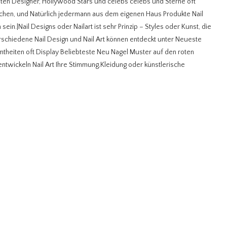
ten Designer, Hollywood Stars und celebs celebs und Sterne oft
hen, und Natürlich jedermann aus dem eigenen Haus Produkte Nail
ein.|Nail Designs oder Nailart ist sehr Prinzip – Styles oder Kunst, die
schiedene Nail Design und Nail Art können entdeckt unter Neueste
theiten oft Display Beliebteste Neu Nagel Muster auf den roten
twickeln Nail Art Ihre Stimmung,Kleidung oder künstlerische