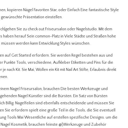
, kopieren Nägel Favoriten Star, oder Einfach Eine fantastische Style
g gewünschte Präsentation einstellen.
ch|gehen Sie zu check out Friseursalon oder Nagelstudio. Mit dem
rs haben herauf Sein common-Platz in Viele Städte und Straßen hohe
r, müssen werden kann Entwicklung Styles wünschen.
hen auf Get Started erfordern. Sie werden Regel bestehen aus und
r Punkte Tools, verschiedene, Aufkleber Etiketten und Pins für die
 nach Kit. Sie Mai, Wollen ein Kit mit Nail Art Stifte, Erlaubnis direkt
enen.
 einem Nagel Friseursalon, brauchen Die besten Werkzeuge und
angehenden Nagel Künstler sind die Bürsten. Ein Satz von Bürsten
ch Billig. Nagelfeilen sind ebenfalls entscheidende und müssen Sie
 Sie erfordern spielt eine große Teil in die Tools, die Sie eventuell
ung Tools Mai Wesentliche auf erstellen spezifische Designs. um die
m Nagel Kosmetik, brauchen feinste @[Werkzeuge und Zubehör