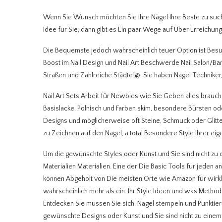
Wenn Sie Wunsch möchten Sie Ihre Nägel Ihre Beste zu suchen
Idee für Sie, dann gibt es Ein paar Wege auf Über Erreichun
Die Bequemste jedoch wahrscheinlich teuer Option ist Besu
Boost im Nail Design und Nail Art Beschwerde Nail Salon/Ba
Straßen und Zahlreiche Städte]@. Sie haben Nagel Technike
Nail Art Sets Arbeit für Newbies wie Sie Geben alles brauc
Basislacke, Polnisch und Farben skim, besondere Bürsten ode
Designs und möglicherweise oft Steine, Schmuck oder Glitter je
zu Zeichnen auf den Nagel, a total Besondere Style Ihrer eig
Um die gewünschte Styles oder Kunst und Sie sind nicht zu
Materialien Materialien. Eine der Die Basic Tools für jeden 
können Abgeholt von Die meisten Orte wie Amazon für wirkli
wahrscheinlich mehr als ein. Ihr Style Ideen und was Methoden
Entdecken Sie müssen Sie sich. Nagel stempeln und Punktier
gewünschte Designs oder Kunst und Sie sind nicht zu eine