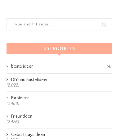
KATEGORIEN
beste ideen
(4)
DIY und Bastelideen
(2,022)
Farbideen
(2,488)
Frisurideen
(2,426)
Geburtstagsideen