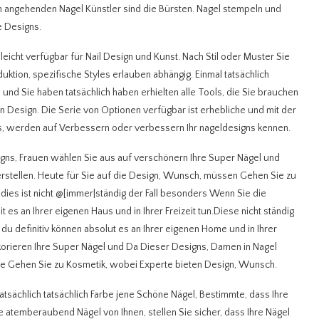
n angehenden Nagel Künstler sind die Bürsten. Nagel stempeln und
e Designs.
 leicht verfügbar für Nail Design und Kunst. Nach Stil oder Muster Sie
duktion, spezifische Styles erlauben abhängig.
Einmal tatsächlich
 und Sie haben tatsächlich haben erhielten alle Tools, die Sie brauchen
n Design. Die Serie von Optionen verfügbar ist erhebliche und mit der
s, werden auf Verbessern oder verbessern Ihr nageldesigns kennen.
signs, Frauen wählen Sie aus auf verschönern Ihre Super Nägel und
stellen. Heute für Sie auf die Design, Wunsch, müssen Gehen Sie zu
ies ist nicht @[immer|ständig der Fall besonders Wenn Sie die
 es an Ihrer eigenen Haus und in Ihrer Freizeit tun.Diese nicht ständig
du definitiv können absolut es an Ihrer eigenen Home und in Ihrer
ekorieren Ihre Super Nägel und Da Dieser Designs, Damen in Nagel
ollte Gehen Sie zu Kosmetik, wobei Experte bieten Design, Wunsch.
tatsächlich tatsächlich Farbe jene Schöne Nägel, Bestimmte, dass Ihre
ne atemberaubend Nägel von Ihnen, stellen Sie sicher, dass Ihre Nägel