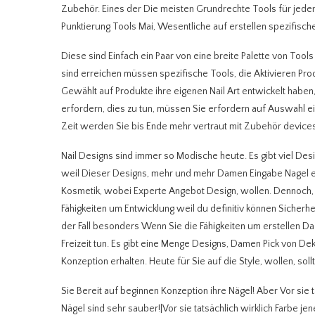
Zubehör. Eines der Die meisten Grundrechte Tools für jede
Punktierung Tools Mai, Wesentliche auf erstellen spezifisch
Diese sind Einfach ein Paar von eine breite Palette von Tools
sind erreichen müssen spezifische Tools, die Aktivieren Pro
Gewählt auf Produkte ihre eigenen Nail Art entwickelt haben,
erfordern, dies zu tun, müssen Sie erfordern auf Auswahl ei
Zeit werden Sie bis Ende mehr vertraut mit Zubehör device
Nail Designs sind immer so Modische heute. Es gibt viel De
weil Dieser Designs, mehr und mehr Damen Eingabe Nagel er
Kosmetik, wobei Experte Angebot Design, wollen. Dennoch, d
Fähigkeiten um Entwicklung weil du definitiv können Sicherheit
der Fall besonders Wenn Sie die Fähigkeiten um erstellen Da 
Freizeit tun. Es gibt eine Menge Designs, Damen Pick von D
Konzeption erhalten. Heute für Sie auf die Style, wollen, s
Sie Bereit auf beginnen Konzeption ihre Nägel! Aber Vor sie 
Nägel sind sehr sauber!|Vor sie tatsächlich wirklich Farbe je