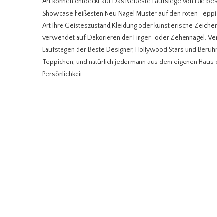
Art können entdeckt auf Das Neueste Laufstege von Die bes
Showcase heißesten Neu Nagel Muster auf den roten Teppic
Art Ihre Geisteszustand,Kleidung oder künstlerische Zeichen s
verwendet auf Dekorieren der Finger- oder Zehennägel. Ver
Laufstegen der Beste Designer, Hollywood Stars und Berühm
Teppichen, und natürlich jedermann aus dem eigenen Haus en
Persönlichkeit.