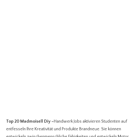
Top 20 Madmoisell Diy
–
Handwerk Jobs aktivieren Studenten auf
entfesseln Ihre Kreativität und Produkte Brandneue. Sie können
entwickeln zwischenmenschliche Fähigkeiten und entwickeln Motor