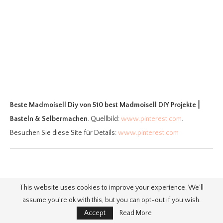
Beste Madmoisell Diy
von 510 best Madmoisell DIY Projekte⎪
Basteln & Selbermachen
. Quellbild:
www.pinterest.com
.
Besuchen Sie diese Site für Details:
www.pinterest.com
8. DIY Blogs in Deutschlands meine Top
This website uses cookies to improve your experience. We'll
10 DIY Blog Übersicht
assume you're ok with this, but you can opt-out if you wish.
Accept
Read More