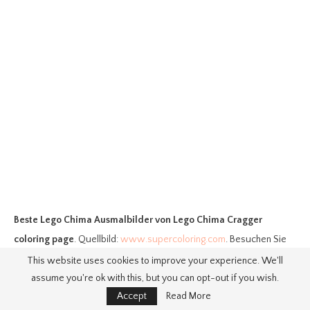
Beste Lego Chima Ausmalbilder
von Lego Chima Cragger
coloring page
. Quellbild:
www.supercoloring.com
. Besuchen Sie
diese Site für Details:
www.supercoloring.com
This website uses cookies to improve your experience. We'll
assume you're ok with this, but you can opt-out if you wish.
Accept
Read More