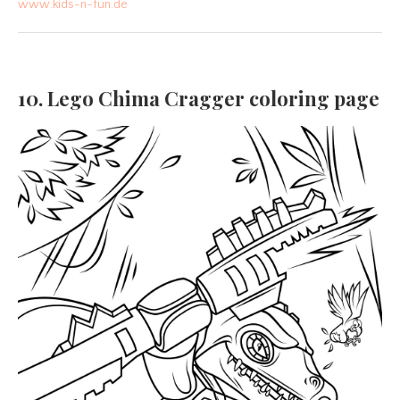
www.kids-n-fun.de
10. Lego Chima Cragger coloring page