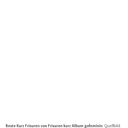
Beste Kurz Frisuren
von Frisuren kurz Album gofeminin
. Quellbild: