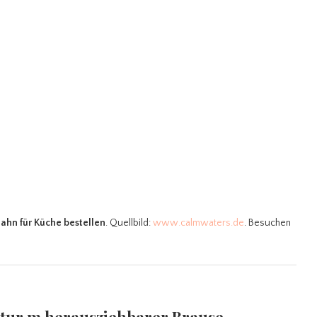
hn für Küche bestellen
. Quellbild:
www.calmwaters.de
. Besuchen
atur m herausziehbarer Brause