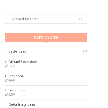
KATEGORIEN
beste ideen
(4)
DIY und Bastelideen
(2,022)
Farbideen
(2,488)
Frisurideen
(2,426)
Geburtstagsideen