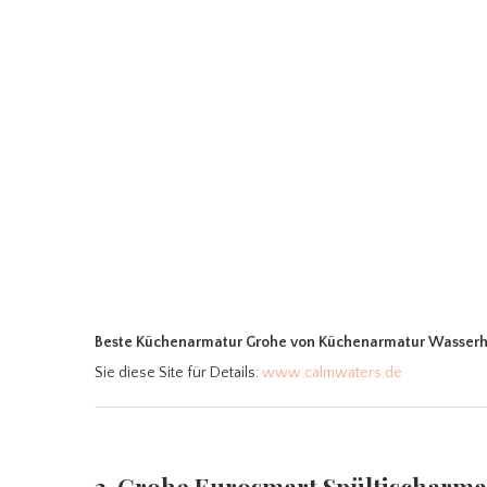
Beste Küchenarmatur Grohe
von Küchenarmatur Wasserha
Sie diese Site für Details:
www.calmwaters.de
2. Grohe Eurosmart Spültischarm