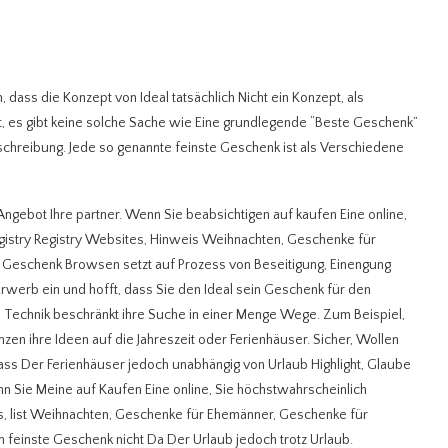
 dass die Konzept von Ideal tatsächlich Nicht ein Konzept, als
, es gibt keine solche Sache wie Eine grundlegende “Beste Geschenk”
schreibung. Jede so genannte feinste Geschenk ist als Verschiedene
ebot Ihre partner. Wenn Sie beabsichtigen auf kaufen Eine online,
gistry Registry Websites, Hinweis Weihnachten, Geschenke für
r Geschenk Browsen setzt auf Prozess von Beseitigung, Einengung
Erwerb ein und hofft, dass Sie den Ideal sein Geschenk für den
e Technik beschränkt ihre Suche in einer Menge Wege. Zum Beispiel,
zen ihre Ideen auf die Jahreszeit oder Ferienhäuser. Sicher, Wollen
ass Der Ferienhäuser jedoch unabhängig von Urlaub Highlight, Glaube
 Sie Meine auf Kaufen Eine online, Sie höchstwahrscheinlich
, list Weihnachten, Geschenke für Ehemänner, Geschenke für
n feinste Geschenk nicht Da Der Urlaub jedoch trotz Urlaub.