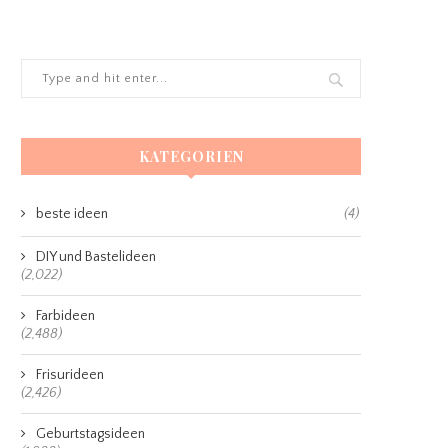
KATEGORIEN
beste ideen
(4)
DIY und Bastelideen
(2,022)
Farbideen
(2,488)
Frisurideen
(2,426)
Geburtstagsideen