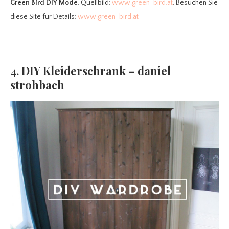
Green Bird DIY Mode
. Quellbild:
www.green-bird.at
. Besuchen Sie
diese Site für Details:
www.green-bird.at
4. DIY Kleiderschrank – daniel
strohbach