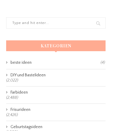
KATEGORIEN
beste ideen
(4)
DIY und Bastelideen
(2,022)
Farbideen
(2,488)
Frisurideen
(2,426)
Geburtstagsideen