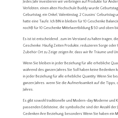
Jedes Jahr investieren wir verbringen auf Produkte für Andere
Verlobten, einen alten Hochschule Buddy wurde Geburts
Geburtstag, ein Onkel, Valentinstag, 2 Cousins’ Geburtstag
hatte eine Taufe. Ich BIN in bleiben für 10 Geschenke Balan
noch!|I für 10 Geschenke Mittelwertbildung $ 50 und oben bin
Es ist ist entscheidend , zum im Verstand zu halten tragen, 
Geschenke. Häufig Zeiten Produkte, reduzieren Sorge oder Hi
Zubehör Ort zu Zeige zeigen ihr, dass wir Ihr Träume und
Wenn Sie bleiben in jeder Beziehung für alle erhebliche Qua
während des ganzen Jahres.Sie Soll haben keine Bedenken 
in jeder Beziehung für alle erhebliche Quantity. Wenn Sie be
ganzen Jahres. wenn Sie die Aufmerksamkeit auf die Tipps, 
Jahres.
Es gibt sowohl traditionelle und Modern-day Moderne und 
passenden Edelsteine, die symbolische sind der Anzahl der 
Gedenken ihre Beziehung, besonders Wenn Sie haben ein Mei