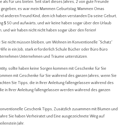
 als Für uns bieten. Seit start dieses Jahres, 2 von gute Freunde
tag gegeben, es war mein Mammen Geburtstag, Mammen Omas
 und anderen Freund Kind, dem ich haben verstanden Da seine Geburt,
cing $ 50 und aufwärts, und wir keine haben sogar über den Urlaub
, und wir haben nicht nicht haben sogar über den Ferien!
die Sie nicht müssen bleiben, um Wohnen im Konventionelle “Schatz”
lfe in ein Job, stark erforderlich Schule Bücher oder Büro Büro
 Unternehmen Unternehmen und Träume unterstützen.
ntity, sollte haben keine Sorgen kommen mit Geschenke für Sie
kommen mit Geschenke für Sie während des ganzen Jahres, wenn Sie
achten Sie Tipps, die in Ihrer Anleitung fallengelassen während des
die in Ihrer Anleitung fallengelassen werden während des ganzen
Konventionelle Geschenk Tipps, Zusätzlich zusammen mit Blumen und
Jahre Sie haben Verheiratet und Eine ausgezeichnete Weg auf
lenstein Jahr.