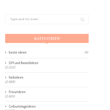
KATEGORIEN
beste ideen
(4)
DIY und Bastelideen
(2,022)
Farbideen
(2,488)
Frisurideen
(2,426)
Geburtstagsideen