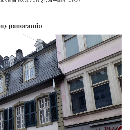
t zu deiner exklusiv Design von Wohnen Dekor!
many panoramio