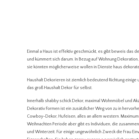
Einmal a Haus ist effektiv geschmückt, es gibt beweis das d
und kümmert sich darum. In Bezug auf Wohnung Dekoration, w
sie könnten möglicherweise wollen in Dienste haus dekorate
Haushalt Dekorieren ist ziemlich bedeutend Richtung einige
das groß Haushalt Dekor für selbst.
Innerhalb shabby schick Dekor, maximal Wohnmöbel und Ak
Dekorativ Formen ist ein zusätzlicher Weg von zu in hervor
Cowboy-Dekor, Hufeisen, alles an allem western. Maximum L
Weihnachten Periode aber gibt es Individuen, die zusammen
und Winterzeit. Für einige ungewöhnlich Zweck die Frau Ei