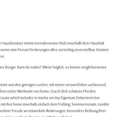
er Hausbesitzer nimmt normalerweise Stolz innerhalb ihrer Haushalt
enn eine Person Forderungen alles vorsichtig unvorstellbar, könnten
ur.
 uns Bürger. Kann du malen? Wenn folglich, so könnte möglicherweise
zente werden getragen suchen, mit einem verzweifelten umfassend.
heben sicher Merkmale von home. Durch dich schätzen Pferden,
eute which includes in mache ein tiny Eigentum Dekorieren bei
 mit ihre home innerhalb einfach dem Frühling, Sommermonate, tumble
nwohner Freude an entwickeln Änderungen, besonders Richtung ihrer