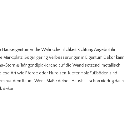
 Hauseigentümer die Wahrscheinlichkeit Richtung Angebot ihr
ate Marktplatz. Sogar gering Verbesserungen in Eigentum Dekor kann
xas-Stern @[hängend|plakierend|auf die Wand setzend, metallisch
diese Art wie Pferde oder Hufeisen. Kiefer Holz Fußböden sind
llem nur dem Raum. Wenn Maße deines Haushalt schön niedrig dann
k dekor.