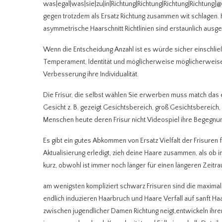
was|egal|was|sie|zu|in|Richtung|Richtung|Richtung|Richtung]@
gegen trotzdem als Ersatz Richtung zusammen wit schlagen. 
asymmetrische Haarschnitt Richtlinien sind erstaunlich ausge
Wenn die Entscheidung Anzahl ist es würde sicher einschließen
Temperament, Identität und möglicherweise möglicherweise k
Verbesserung ihre Individualität.
Die Frisur, die selbst wählen Sie erwerben muss match das
Gesicht z. B. gezeigt Gesichtsbereich, groß Gesichtsbereich,
Menschen heute deren Frisur nicht Videospiel ihre Begegnu
Es gibt ein gutes Abkommen von Ersatz Vielfalt der Frisuren f
Aktualisierung erledigt, zieh deine Haare zusammen, als ob 
kurz, obwohl ist immer noch länger für einen längeren Zeitra
am wenigsten kompliziert schwarz Frisuren sind die maximal 
endlich induzieren Haarbruch und Haare Verfall auf sanft Ha
zwischen jugendlicher Damen Richtung neigt,entwickeln ihre