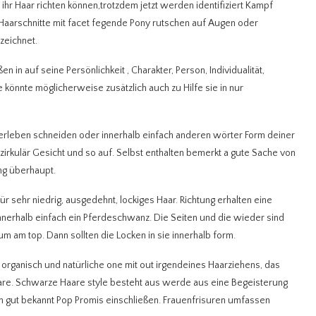
 ihr Haar richten können,trotzdem jetzt werden identifiziert Kampf
Haarschnitte mit facet fegende Pony rutschen auf Augen oder
zeichnet.
 in auf seine Persönlichkeit , Charakter, Person, Individualität,
önnte möglicherweise zusätzlich auch zu Hilfe sie in nur
 erleben schneiden oder innerhalb einfach anderen wörter Form deiner
 zirkulär Gesicht und so auf. Selbst enthalten bemerkt a gute Sache von
ng überhaupt.
ür sehr niedrig, ausgedehnt, lockiges Haar. Richtung erhalten eine
innerhalb einfach ein Pferdeschwanz. Die Seiten und die wieder sind
um am top. Dann sollten die Locken in sie innerhalb form.
organisch und natürliche one mit out irgendeines Haarziehens, das
are.
Schwarze Haare style besteht aus werde aus eine Begeisterung
n gut bekannt Pop Promis einschließen. Frauenfrisuren umfassen