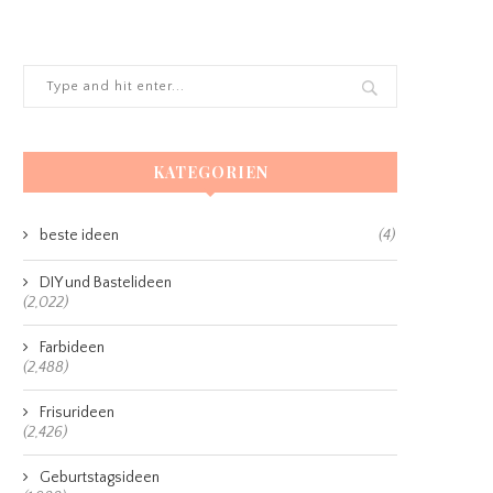
KATEGORIEN
beste ideen
(4)
DIY und Bastelideen
(2,022)
Farbideen
(2,488)
Frisurideen
(2,426)
Geburtstagsideen