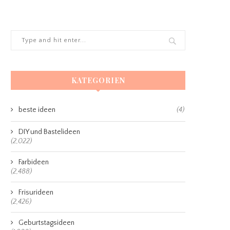
KATEGORIEN
beste ideen
(4)
DIY und Bastelideen
(2,022)
Farbideen
(2,488)
Frisurideen
(2,426)
Geburtstagsideen