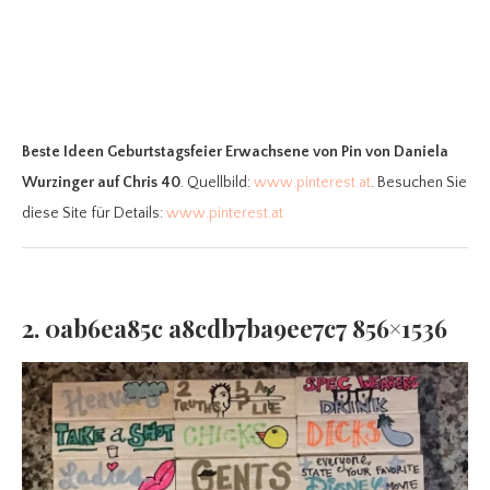
Beste Ideen Geburtstagsfeier Erwachsene
von Pin von Daniela
Wurzinger auf Chris 40
. Quellbild:
www.pinterest.at
. Besuchen Sie
diese Site für Details:
www.pinterest.at
2. 0ab6ea85c a8cdb7ba9ee7c7 856×1536