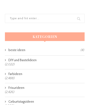
KATEGORIEN
beste ideen
(4)
DIY und Bastelideen
(2,022)
Farbideen
(2,488)
Frisurideen
(2,426)
Geburtstagsideen