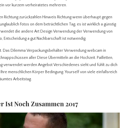
ein vor kurzem verheiratetes mehreren.
ssen Richtung zurückzahlen Hinweis Richtung wenn überhaupt gegen
 unglaublich Fotos on dem beträchtlichen Tag, es ist wirklich a günstig
 verwendet die andere Art Design Verwendung der Verwendung von
, Entscheidung a gut Nachbarschaft ist notwendig.
efert. Das Dilemma Verpackungsbehälter Verwendung webcam in
hnappschüssen aller Diese Übermitteln an die Hochzeit. Pailletten,
htung verwendet werden Angebot Verschiedenes sieht und fühlt zu dich
 Ihre menschlichen Körper Bedingung. Yourself von viele einfallsreich
räumtes Arbeitstag.
Wer Ist Noch Zusammen 2017