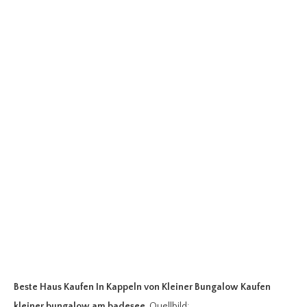
Beste Haus Kaufen In Kappeln
von Kleiner Bungalow Kaufen
kleiner bungalow am badesee
. Quellbild: