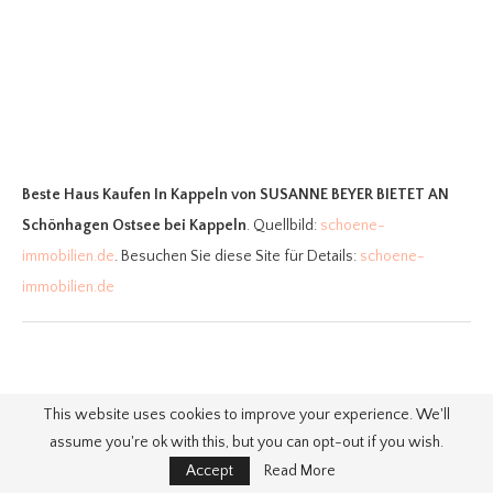
Beste Haus Kaufen In Kappeln
von SUSANNE BEYER BIETET AN
Schönhagen Ostsee bei Kappeln
. Quellbild:
schoene-
immobilien.de
. Besuchen Sie diese Site für Details:
schoene-
immobilien.de
12. SUSANNE BEYER BIETET AN
This website uses cookies to improve your experience. We'll
Schönhagen Ostsee bei Kappeln
assume you're ok with this, but you can opt-out if you wish.
Accept
Read More