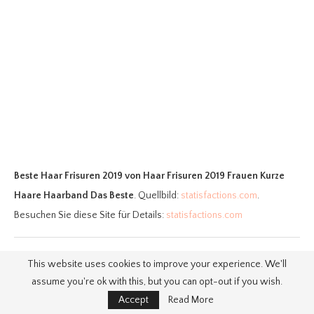
Beste Haar Frisuren 2019
von Haar Frisuren 2019 Frauen Kurze
Haare Haarband Das Beste
. Quellbild:
statisfactions.com
.
Besuchen Sie diese Site für Details:
statisfactions.com
This website uses cookies to improve your experience. We'll
assume you're ok with this, but you can opt-out if you wish.
10. Frisuren 2019 mittellanges Haar
Accept
Read More
sehr natürlich warme