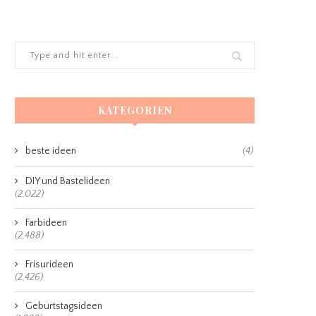
KATEGORIEN
beste ideen
(4)
DIY und Bastelideen
(2,022)
Farbideen
(2,488)
Frisurideen
(2,426)
Geburtstagsideen