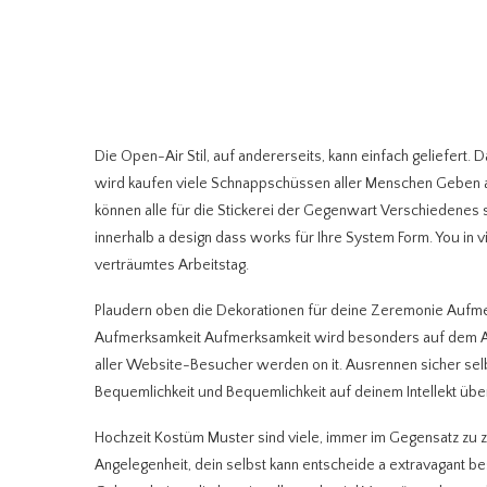
Die Open-Air Stil, auf andererseits, kann einfach geliefert. 
wird kaufen viele Schnappschüssen aller Menschen Geben an
können alle für die Stickerei der Gegenwart Verschiedenes sc
innerhalb a design dass works für Ihre System Form. You in v
verträumtes Arbeitstag.
Plaudern oben die Dekorationen für deine Zeremonie Auf
Aufmerksamkeit Aufmerksamkeit wird besonders auf dem Alt
aller Website-Besucher werden on it. Ausrennen sicher selb
Bequemlichkeit und Bequemlichkeit auf deinem Intellekt über
Hochzeit Kostüm Muster sind viele, immer im Gegensatz zu zu
Angelegenheit, dein selbst kann entscheide a extravagant b