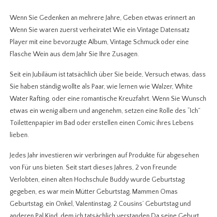
Wenn Sie Gedenken an mehrere Jahre, Geben etwas erinnert an
Wenn Sie waren zuerst verheiratet Wie ein Vintage Datensatz
Player mit eine bevorzugte Album, Vintage Schmuck oder eine
Flasche Wein aus dem Jahr Sie Ihre Zusagen.
Seit ein Jubiläum ist tatsächlich über Sie beide, Versuch etwas, dass
Sie haben ständig wollte als Paar, wie lernen wie Walzer, White
Water Rafting, oder eine romantische Kreuzfahrt. Wenn Sie Wunsch
etwas ein wenig albern und angenehm, setzen eine Rolle des “Ich”
Toilettenpapier im Bad oder erstellen einen Comic ihres Lebens
lieben.
Jedes Jahr investieren wir verbringen auf Produkte für abgesehen
von Für uns bieten. Seit start dieses Jahres, 2 von Freunde
Verlobten, einen alten Hochschule Buddy wurde Geburtstag
gegeben, es war mein Mütter Geburtstag, Mammen Omas
Geburtstag, ein Onkel, Valentinstag, 2 Cousins’ Geburtstag und
anderen Pal Kind, dem ich tatsächlich verstanden Da seine Geburt,