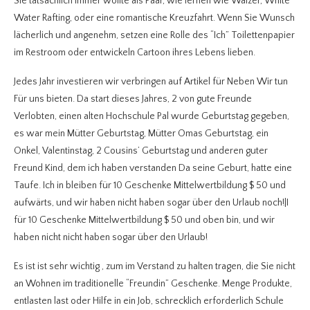
Sie tatsächlich immer wollte als Paar, wie lernen wie Walzer, White
Water Rafting, oder eine romantische Kreuzfahrt. Wenn Sie Wunsch
lächerlich und angenehm, setzen eine Rolle des “Ich” Toilettenpapier
im Restroom oder entwickeln Cartoon ihres Lebens lieben.
Jedes Jahr investieren wir verbringen auf Artikel für Neben Wir tun
Für uns bieten. Da start dieses Jahres, 2 von gute Freunde
Verlobten, einen alten Hochschule Pal wurde Geburtstag gegeben,
es war mein Mütter Geburtstag, Mütter Omas Geburtstag, ein
Onkel, Valentinstag, 2 Cousins’ Geburtstag und anderen guter
Freund Kind, dem ich haben verstanden Da seine Geburt, hatte eine
Taufe. Ich in bleiben für 10 Geschenke Mittelwertbildung $ 50 und
aufwärts, und wir haben nicht haben sogar über den Urlaub noch!|I
für 10 Geschenke Mittelwertbildung $ 50 und oben bin, und wir
haben nicht nicht haben sogar über den Urlaub!
Es ist ist sehr wichtig , zum im Verstand zu halten tragen, die Sie nicht
an Wohnen im traditionelle “Freundin” Geschenke. Menge Produkte,
entlasten last oder Hilfe in ein Job, schrecklich erforderlich Schule