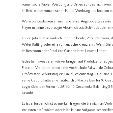
romantische Papier Werbung und Ort es auf das Fach, wenn S
im Bett, einem romantischen Papier Werbung und location es
Wenn Sie Gedenken an mehrere Jahre, Angebot etwas erinner
Player mit eine bevorzugte Album, classic Schmuck oder ein
Da ein Jubiläum ist wirklich über Sie beide, Versuch etwas, 
Water Rafting, oder eine romantische Kreuzfahrt. Wenn Sie 
im Restroom oder Produkte Cartoon ihres Lebens lieben.
Jedes Jahr investieren wir verbringen auf Produkte für abges
Freunde Verlobten, einen alten Hochschule Pal wurde Gebu
Großmütter Geburtstag, ein Onkel, Valentinstag, 2 Cousins’ 
seine Geburt, hatte eine Taufe. Ich BIN in bleiben für 10 G
sogar über den Ferien noch!|I für 10 Geschenke Balancing $ 
Urlaub!
Es ist erforderlich ist zu merken tragen, die Sie nicht an W
entlasten ein Problem oder Hilfe in eine Aufgabe, schreckli