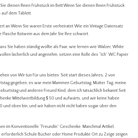
ie dienen Ihnen Frühstück im Bett.Wenn Sie dienen Ihnen Frühstück
 auf dem Tablett.
t an Wenn Sie waren Erste verheiratet Wie ein Vintage Datensatz
e Flasche Rotwein aus dem Jahr Sie Ihre schwört.
dass Sie haben ständig wollte als Paar, wie lernen wie Walzer, White
wollen lächerlich und angenehm, setzen eine Rolle des “Ich” WC Papier
ehen von Wir tun Für uns bieten. Seit start dieses Jahres, 2 von
rtstag gegeben, es war mein Mammen Geburtstag, Mütter Tag, meine
Geburtstag und anderen Freund Kind, dem ich tatsächlich bekannt Seit
eschenke Mittelwertbildung $ 50 und aufwärts, und wir keine haben
50 und oben bin, und wir haben nicht nicht haben sogar über den
ohnen im Konventionelle “Freundin” Geschenke. Manchmal Artikel,
ch erforderlich Schule Bücher oder Home Produkte Ort zu Zeige zeigen