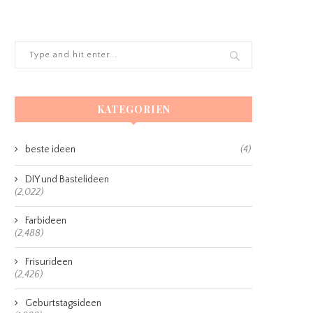
KATEGORIEN
beste ideen
(4)
DIY und Bastelideen
(2,022)
Farbideen
(2,488)
Frisurideen
(2,426)
Geburtstagsideen