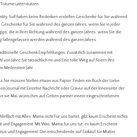
 Träume unterstützen.
ntity, Soll haben keine Bedenken erstellen Geschenke für Sie während
t Geschenke für Sie während des ganzen Jahres, wenn Sie in jeder
pps, die in Ihrer Richtung während des ganzen Jahres. wenn Sie die
ung fallengelassen werden während des ganzen Jahres.
aditionelle Geschenk Empfehlungen, Zusätzlich zusammen mit
 von Jahre Sie tatsächlich mi und Eine tolle Weg auf Feiern ihre
n Meilenstein Jahr.
ss Sie müssen Stellen etwas aus Papier. Finden ein Buch der Liebe
in Journal mit Einzelne Nachricht oder Gravur auf der Innenseite der
ass sie Mai, wünschen auf Geben partner einem eingeschriebenen
ßlich mit Alles, Mama nicht Für uns bietet, gibt kaum Erscheint nichts
eit und Engagement. Mit Was, Mama für uns tut, es kaum Erscheint
uismus und Engagement. Die entscheidende auf Einkauf für Mutter