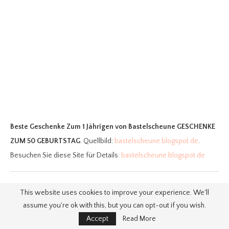
Beste Geschenke Zum 1 Jährigen
von Bastelscheune GESCHENKE
ZUM 50 GEBURTSTAG
. Quellbild:
bastelscheune.blogspot.de
.
Besuchen Sie diese Site für Details:
bastelscheune.blogspot.de
This website uses cookies to improve your experience. We'll
assume you're ok with this, but you can opt-out if you wish.
10. Du brauchst ein
Accept
Read More
Geburtstagsgeschenk für einen 2