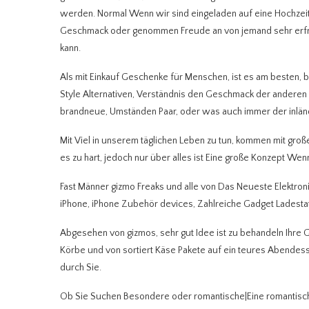
werden. Normal Wenn wir sind eingeladen auf eine Hochzeit, 
Geschmack oder genommen Freude an von jemand sehr erfre
kann.
Als mit Einkauf Geschenke für Menschen, ist es am besten, 
Style Alternativen, Verständnis den Geschmack der anderen Pa
brandneue, Umständen Paar, oder was auch immer der inländi
Mit Viel in unserem täglichen Leben zu tun, kommen mit gr
es zu hart, jedoch nur über alles ist Eine große Konzept Wenn
Fast Männer gizmo Freaks und alle von Das Neueste Elektroni
iPhone, iPhone Zubehör devices, Zahlreiche Gadget Ladest
Abgesehen von gizmos, sehr gut Idee ist zu behandeln Ihre G
Körbe und von sortiert Käse Pakete auf ein teures Abendesse
durch Sie.
Ob Sie Suchen Besondere oder romantische|Eine romantisc