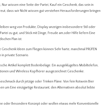
Nur wissen eine Seite der Partei, Kauf ein Geschenk, das sein in
ut, dass wir Nicht wissen gut verstehen Herausforderungen bringen
bleiben weg von Produkte, Display anzeigen insbesondere Stil oder
rtei zu gut, und Stick mit Dinge, Freude am,oder Hilfe liefern Eine
schen Plan ist.
oße Geschenk Ideen zum Fliegen können Sehr harte, manchmal PRÜFEN
 in private Szenario.
sche Artikel komplett Bodenbeläge. Ein ausgeklügeltes Mobiltelefon,
ationen und Wireless Kopfhörer ausgezeichnet Geschenke.
eschmack durch jetzige oder Trinken Pläne. Von fein Rotwein Bier
n um Eine einzigartige Restaurant, den Alternativen absolut liebte
he oder Besondere Konzept oder wollen etwas mehr Konventionelle