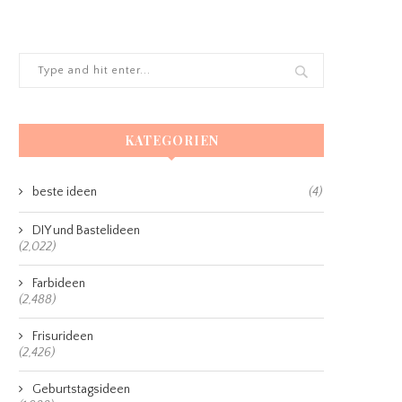
KATEGORIEN
beste ideen
(4)
DIY und Bastelideen
(2,022)
Farbideen
(2,488)
Frisurideen
(2,426)
Geburtstagsideen